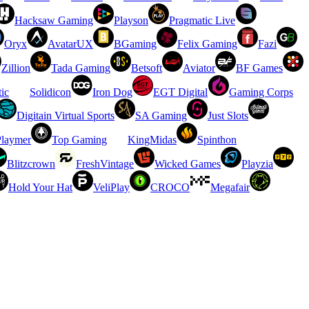
Hacksaw Gaming
Playson
Pragmatic Live
Oryx
AvatarUX
BGaming
Felix Gaming
Fazi
Zillion
Tada Gaming
Betsoft
Aviator
BF Games
ic
Solidicon
Iron Dog
EGT Digital
Gaming Corps
Digitain Virtual Sports
SA Gaming
Just Slots
Playmer
Top Gaming
KingMidas
Spinthon
Blitzcrown
FreshVintage
Wicked Games
Playzia
Hold Your Hat
VeliPlay
CROCO
Megafair