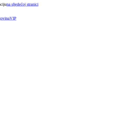
ciju
na sljedećoj stranici
govina
VIP