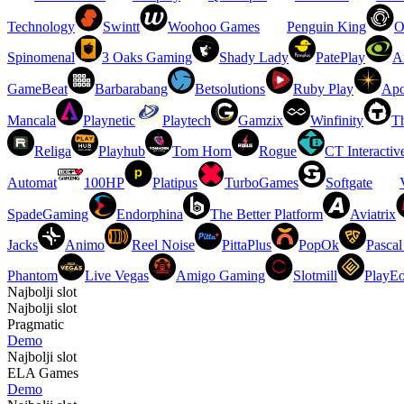
Technology
Swintt
Woohoo Games
Penguin King
O
Spinomenal
3 Oaks Gaming
Shady Lady
PatePlay
A
GameBeat
Barbarabang
Betsolutions
Ruby Play
Apo
Mancala
Playnetic
Playtech
Gamzix
Winfinity
T
Religa
Playhub
Tom Horn
Rogue
CT Interactiv
Automat
100HP
Platipus
TurboGames
Softgate
SpadeGaming
Endorphina
The Better Platform
Aviatrix
Jacks
Animo
Reel Noise
PittaPlus
PopOk
Pasca
Phantom
Live Vegas
Amigo Gaming
Slotmill
PlayEo
Najbolji slot
Najbolji slot
Pragmatic
Demo
Najbolji slot
ELA Games
Demo