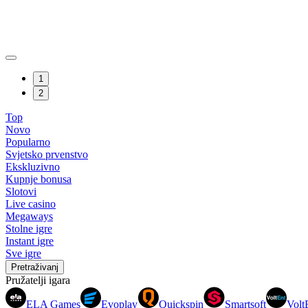
1
2
Top
Novo
Popularno
Svjetsko prvenstvo
Ekskluzivno
Kupnje bonusa
Slotovi
Live casino
Megaways
Stolne igre
Instant igre
Sve igre
Pretraživanj
Pružatelji igara
ELA Games
Evoplay
Quickspin
Smartsoft
Volt