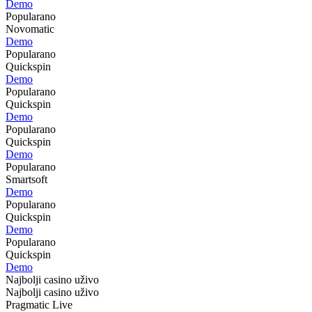
Demo
Popularano
Novomatic
Demo
Popularano
Quickspin
Demo
Popularano
Quickspin
Demo
Popularano
Quickspin
Demo
Popularano
Smartsoft
Demo
Popularano
Quickspin
Demo
Popularano
Quickspin
Demo
Najbolji casino uživo
Najbolji casino uživo
Pragmatic Live