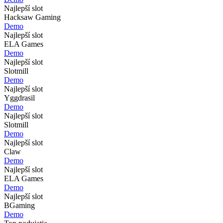
Najlepší slot
Hacksaw Gaming
Demo
Najlepší slot
ELA Games
Demo
Najlepší slot
Slotmill
Demo
Najlepší slot
Yggdrasil
Demo
Najlepší slot
Slotmill
Demo
Najlepší slot
Claw
Demo
Najlepší slot
ELA Games
Demo
Najlepší slot
BGaming
Demo