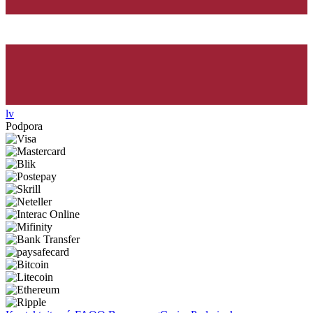
lv
Podpora