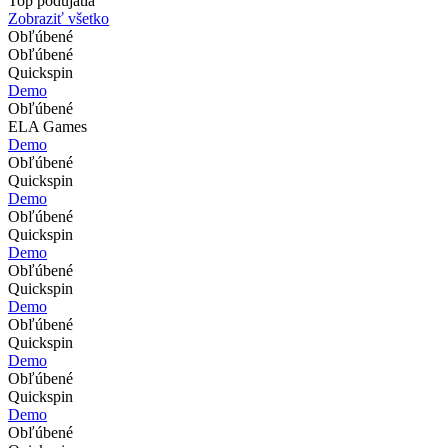
Top podujatia
Zobraziť všetko
Obľúbené
Obľúbené
Quickspin
Demo
Obľúbené
ELA Games
Demo
Obľúbené
Quickspin
Demo
Obľúbené
Quickspin
Demo
Obľúbené
Quickspin
Demo
Obľúbené
Quickspin
Demo
Obľúbené
Quickspin
Demo
Obľúbené