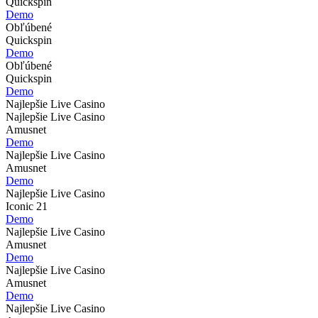
Quickspin
Demo
Obľúbené
Quickspin
Demo
Obľúbené
Quickspin
Demo
Najlepšie Live Casino
Najlepšie Live Casino
Amusnet
Demo
Najlepšie Live Casino
Amusnet
Demo
Najlepšie Live Casino
Iconic 21
Demo
Najlepšie Live Casino
Amusnet
Demo
Najlepšie Live Casino
Amusnet
Demo
Najlepšie Live Casino