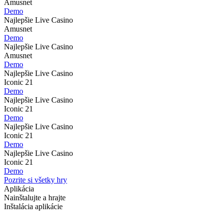
Amusnet
Demo
Najlepšie Live Casino
Amusnet
Demo
Najlepšie Live Casino
Amusnet
Demo
Najlepšie Live Casino
Iconic 21
Demo
Najlepšie Live Casino
Iconic 21
Demo
Najlepšie Live Casino
Iconic 21
Demo
Najlepšie Live Casino
Iconic 21
Demo
Pozrite si všetky hry
Aplikácia
Nainštalujte a hrajte
Inštalácia aplikácie