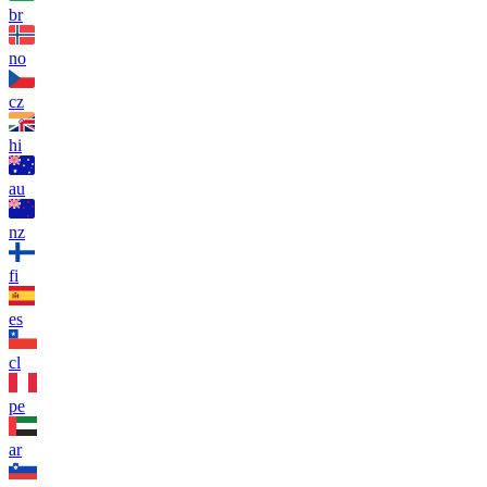
br
no
cz
hi
au
nz
fi
es
cl
pe
ar