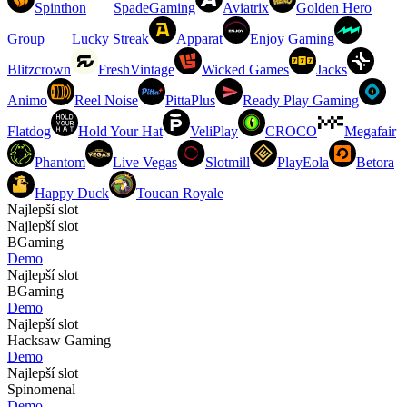
Spinthon
SpadeGaming
Aviatrix
Golden Hero
Group
Lucky Streak
Apparat
Enjoy Gaming
Blitzcrown
FreshVintage
Wicked Games
Jacks
Animo
Reel Noise
PittaPlus
Ready Play Gaming
Flatdog
Hold Your Hat
VeliPlay
CROCO
Megafair
Phantom
Live Vegas
Slotmill
PlayEola
Betora
Happy Duck
Toucan Royale
Najlepší slot
Najlepší slot
BGaming
Demo
Najlepší slot
BGaming
Demo
Najlepší slot
Hacksaw Gaming
Demo
Najlepší slot
Spinomenal
Demo